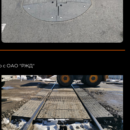
о с ОАО "РЖД"