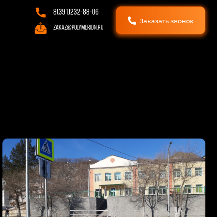
8(391)232-88-06
Заказать звонок
zakaz@polymeridn.ru