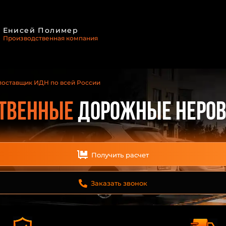
Енисей Полимер
Производственная компания
поставщик ИДН по всей России
твенные
дорожные неров
Получить расчет
Заказать звонок