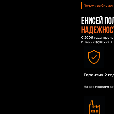
Почему выбирают 
Енисей по
Надежност
С 2006 года прои
инфраструктуры по
Гарантия 2 го
На все изделия дей