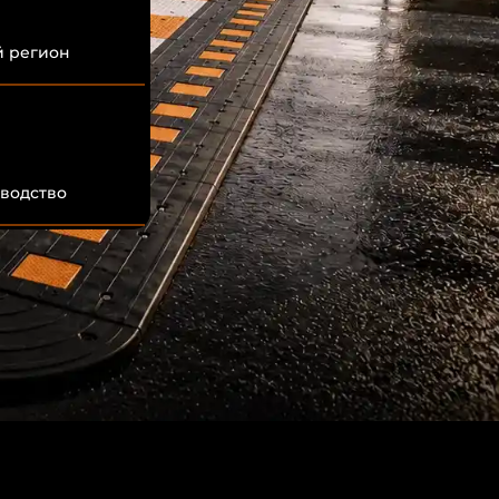
й регион
водство