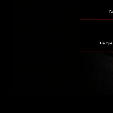
Г
Не тр